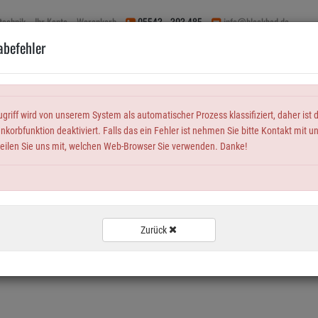
technik
Ihr Konto
Warenkorb
05543 - 303 485
info@blockbad.de
befehler
ugriff wird von unserem System als automatischer Prozess klassifiziert, daher ist 
korbfunktion deaktiviert. Falls das ein Fehler ist nehmen Sie bitte Kontakt mit u
teilen Sie uns mit, welchen Web-Browser Sie verwenden. Danke!
TIPPS
WARENKORB
VERTRAG WIDERRUFEN
START
Zurück