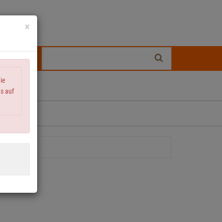
×
Stichwort-
0
Suche:
die
ns auf