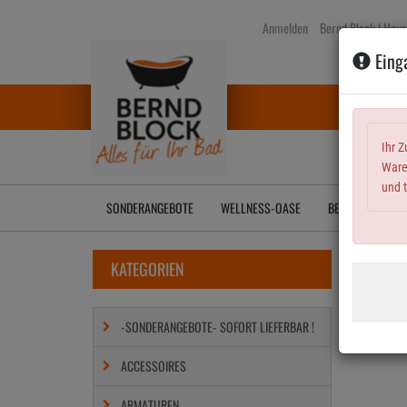
Zum
Anmelden
Bernd Block | Haus
Hauptinhalt
springen
Einga
Ihr Z
Waren
und 
SONDERANGEBOTE
WELLNESS-OASE
BERNDS PRAXIS-
KATEGORIEN
://
-SONDERANGEBOTE- SOFORT LIEFERBAR !
ACCESSOIRES
ARMATUREN