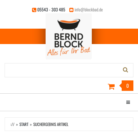
Zum
05543 - 303 485
info@blockbad.de
Hauptinhalt
springen
Stichwort-
Suche:
0
Menü e
://
START
SUCHERGEBNIS ARTIKEL