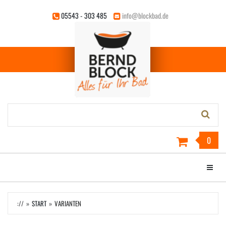
Zum
05543 - 303 485
info@blockbad.de
Hauptinhalt
springen
Stichwort-
Suche:
0
Menü e
://
START
VARIANTEN