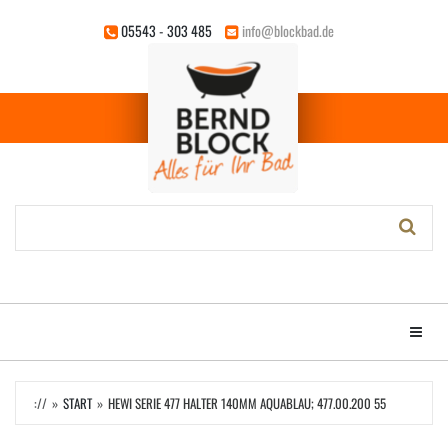
Zum
05543 - 303 485
info@blockbad.de
Hauptinhalt
springen
Stichwort-
Suche:
Menü e
://
START
HEWI SERIE 477 HALTER 140MM AQUABLAU; 477.00.200 55