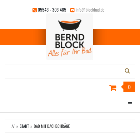
Zum
05543 - 303 485
info@blockbad.de
Hauptinhalt
springen
Stichwort-
Suche:
0
Menü e
://
START
BAD MIT DACHSCHRÄGE