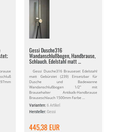
e
Gessi Dusche316
tet;
Wandanschlußbogen, Handbrause,
Schlauch. Edelstahl matt …
brause
Gessi Dusche316 Brauseset Edelstahl
nschluß
matt Gebürstet (239) Einsetzbar für
 197mm
Dusche und Badewanne
Wandanschlußbogen 1/​2" mit
Brausehalter Antikalk-​Handbrause
Brauseschlauch 1500mm Farbe …
Varianten:
6 Artikel
Hersteller:
Gessi
445,38 EUR