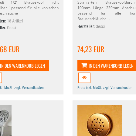
luß 1/​2" Brausekopf nicht
Strahlarten Brausekopfdurch
llbar ! passend für alle konischen
100mm Länge 239mm Anschluß
eschläuche
passend für alle koni
Brauseschläuche …
ten:
18 Artikel
Hersteller:
Gessi
ller:
Gessi
,68 EUR
74,23 EUR
IN DEN WARENKORB LEGEN
IN DEN WARENKORB LEGEN
nkl. MwSt. zzgl. Versandkosten
Preis inkl. MwSt. zzgl. Versandkosten