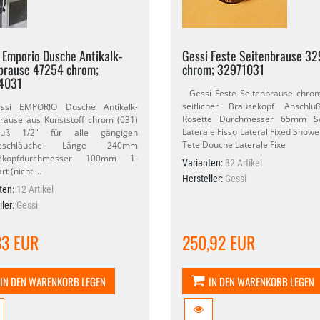
 Emporio Dusche Antikalk-​
Gessi Feste Seitenbrause 32
brause 47254 chrom;
chrom; 32971031
4031
Gessi Feste Seitenbrause chrom
seitlicher Brausekopf Anschluß
 EMPORIO Dusche Antikalk-​
Rosette Durchmesser 65mm So
ause aus Kunststoff chrom (031)
Laterale Fisso Lateral Fixed Show
luß 1/​2" für alle gängigen
Tete Douche Laterale Fixe
seschläuche Länge 240mm
ekopfdurchmesser 100mm 1-​
Varianten:
32 Artikel
rt (nicht …
Hersteller:
Gessi
ten:
12 Artikel
ller:
Gessi
33 EUR
250,92 EUR
IN DEN WARENKORB LEGEN
IN DEN WARENKORB LEGEN