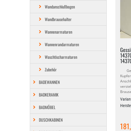
Wandanschlußbogen
Wandbrausehalter
Wannenarmaturen
Wannenrandarmaturen
Gessi
14370
Waschtischarmaturen
1437
Zubehör
Gessi
Kupf
Ansch
BADEWANNEN
verste
Braus
BADKERAMIK
Varian
Herste
BADMÖBEL
DUSCHKABINEN
181