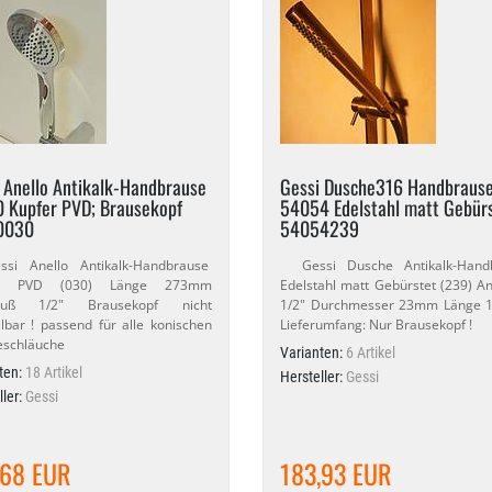
 Anello Antikalk-​Handbrause
Gessi Dusche316 Handbraus
 Kupfer PVD; Brausekopf
54054 Edelstahl matt Gebürs
0030
54054239
 Anello Antikalk-​Handbrause
Gessi Dusche Antikalk-​Hand
er PVD (030) Länge 273mm
Edelstahl matt Gebürstet (239) A
luß 1/​2" Brausekopf nicht
1/​2" Durchmesser 23mm Länge
llbar ! passend für alle konischen
Lieferumfang: Nur Brausekopf !
eschläuche
Varianten:
6 Artikel
ten:
18 Artikel
Hersteller:
Gessi
ller:
Gessi
,68 EUR
183,93 EUR