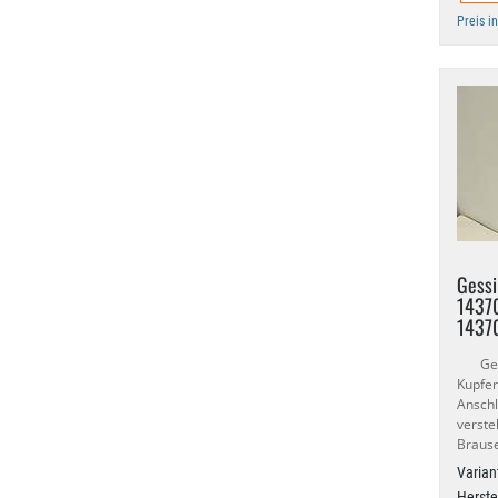
Preis i
Gessi
14370
1437
Gessi
Kupf
Ansch
verste
Braus
Varian
Herste