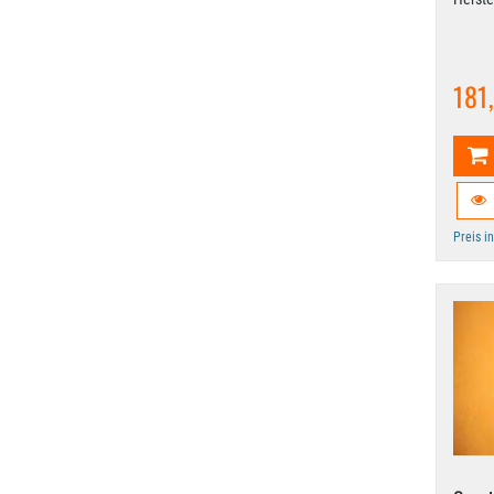
181
Preis i