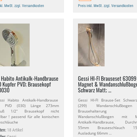
nkl. MwSt. zzgl. Versandkosten
Preis inkl. MwSt. zzgl. Versandkosten
 Habito Antikalk-​Handbrause
Gessi HI-​FI Brauseset 63099
 Kupfer PVD; Brausekopf
Magnet & Wandanschlußbog
0030
Schwarz Matt; …
 Habito Antikalk-​Handbrause
Gessi HI-​FI Brause-​Set Schwa
er PVD (030) Länge 273mm
(299) Wandanschlußbogen 
luß 1/​2" Brausekopf nicht
Brausehalterung
llbar ! passend für alle konischen
Wandanschlußbogen mit M
eschläuche
Antikalk-​Handbrause, Durch
55mm Brauseschlauch 1
ten:
18 Artikel
Ausladung 66mm …
ller:
Gessi