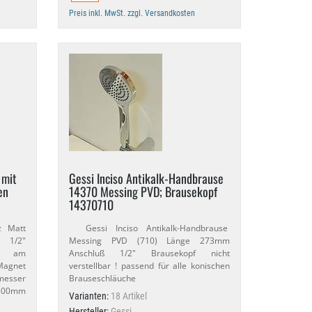
Preis inkl. MwSt. zzgl. Versandkosten
 mit
Gessi Inciso Antikalk-​Handbrause
en
14370 Messing PVD; Brausekopf
14370710
rz Matt
Gessi Inciso Antikalk-​Handbrause
1/​2"
Messing PVD (710) Länge 273mm
 am
Anschluß 1/​2" Brausekopf nicht
agnet
verstellbar ! passend für alle konischen
messer
Brauseschläuche
500mm
Varianten:
18 Artikel
Hersteller:
Gessi