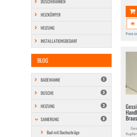
DUSCHWANNEN
HEIZKÖRPER
HEIZUNG
Preis i
INSTALLATIONSBEDARF
BLOG
BADEWANNE
1
DUSCHE
3
Gessi
HEIZUNG
3
Handb
Brau
SANIERUNG
8
Gessi
Bad mit Dachschräge
Kupf