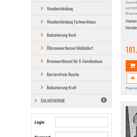
Ansch
Wandverkleidung
verste
Braus
Wandverkleidung Fachwerkhaus
Varian
Herste
Badsanierung Koch
181
Ölbrennwertkessel Middeldorf
Brennwertkessel für 6-Familienhaus
Barrierefreie Dusche
Badsanierung Kraft
Preis i
SOLARTHERMIE
1
Login