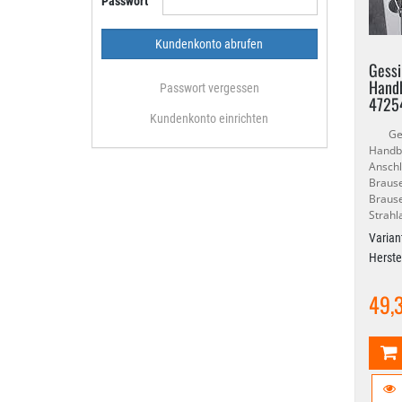
Passwort
Gessi
Hand
Passwort vergessen
4725
Kundenkonto einrichten
Gessi
Handbr
Ansch
Brau
Braus
Strahla
Varian
Herste
49,