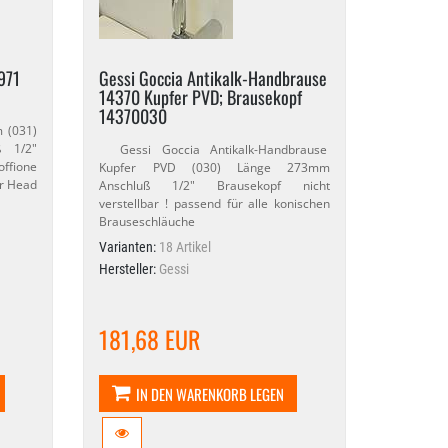
971
Gessi Goccia Antikalk-​Handbrause
14370 Kupfer PVD; Brausekopf
14370030
 (031)
 1/​2"
Gessi Goccia Antikalk-​Handbrause
ffione
Kupfer PVD (030) Länge 273mm
er Head
Anschluß 1/​2" Brausekopf nicht
verstellbar ! passend für alle konischen
Brauseschläuche
Varianten:
18 Artikel
Hersteller:
Gessi
181,68 EUR
IN DEN WARENKORB LEGEN