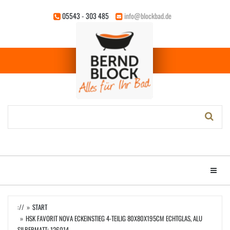
Zum
05543 - 303 485
info@blockbad.de
Hauptinhalt
springen
Stichwort-
Suche:
Menü e
://
START
HSK FAVORIT NOVA ECKEINSTIEG 4-TEILIG 80X80X195CM ECHTGLAS, ALU
SILBERMATT; 126014