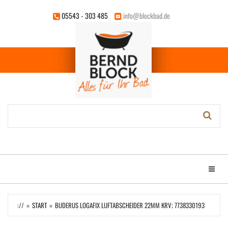
Zum
05543 - 303 485
info@blockbad.de
Hauptinhalt
springen
Stichwort-
Suche:
Menü e
://
START
BUDERUS LOGAFIX LUFTABSCHEIDER 22MM KRV; 7738330193