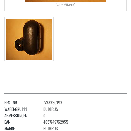
[vergrößern]
BEST.NR.
7738330193
WARENGRUPPE
BUDERUS
ABMESSUNGEN
0
EAN
4057749762955
MARKE
BUDERUS