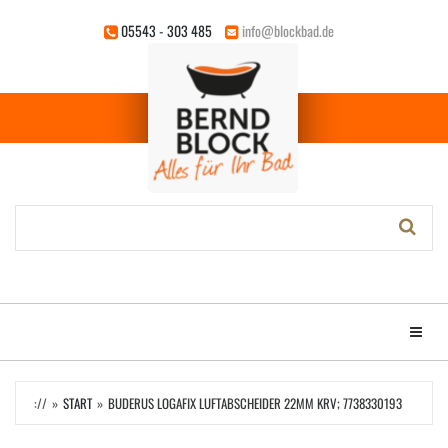
Zum
05543 - 303 485
info@blockbad.de
Hauptinhalt
springen
Stichwort-
Suche:
Menü e
://
START
BUDERUS LOGAFIX LUFTABSCHEIDER 22MM KRV; 7738330193