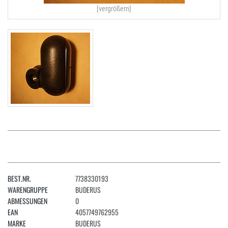
[vergrößern]
BEST.NR.
7738330193
WARENGRUPPE
BUDERUS
ABMESSUNGEN
0
EAN
4057749762955
MARKE
BUDERUS